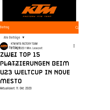
Beitrag
Alle Beiträge
KTM MTB FACTORY TEAM
Alle Beiträge
2. Okt. 2020
1 Min. Lesezeit
Zwei Top 15
Über uns
Platzierungen beim
Wettkämpfe
U23 Weltcup in Nove
Mesto
Aktualisiert:
11. Okt. 2020