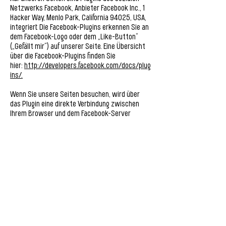
Netzwerks Facebook, Anbieter Facebook Inc., 1
Hacker Way, Menlo Park, California 94025, USA,
integriert. Die Facebook-Plugins erkennen Sie an
dem Facebook-Logo oder dem „Like-Button“
(„Gefällt mir“) auf unserer Seite. Eine Übersicht
über die Facebook-Plugins finden Sie
hier:
http://developers.facebook.com/docs/plug
ins/.
Wenn Sie unsere Seiten besuchen, wird über
das Plugin eine direkte Verbindung zwischen
Ihrem Browser und dem Facebook-Server
hergestellt. Facebook erhält dadurch die
Information, dass Sie mit Ihrer IP-Adresse
unsere Seite besucht haben. Wenn Sie den
Facebook „Like-Button“ anklicken während Sie
in Ihrem Facebook-Account eingeloggt sind,
können Sie die Inhalte unserer Seiten auf Ihrem
Facebook-Profil verlinken. Dadurch kann
Facebook den Besuch unserer Seiten Ihrem
Benutzerkonto zuordnen. Wir weisen darauf hin,
dass wir als Anbieter der Seiten keine Kenntnis
vom Inhalt der übermittelten Daten sowie deren