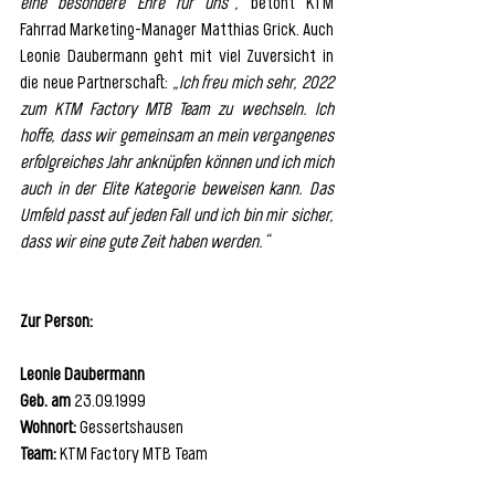
eine besondere Ehre für uns“, 
betont KTM 
Fahrrad Marketing-Manager Matthias Grick. Auch 
Leonie Daubermann geht mit viel Zuversicht in 
die neue Partnerschaft: 
„Ich freu mich sehr, 2022 
zum KTM Factory MTB Team zu wechseln. Ich 
hoffe, dass wir gemeinsam an mein vergangenes 
erfolgreiches Jahr anknüpfen können und ich mich 
auch in der Elite Kategorie beweisen kann. Das 
Umfeld passt auf jeden Fall und ich bin mir sicher, 
dass wir eine gute Zeit haben werden.“
Zur Person:
Leonie Daubermann
Geb. am
 23.09.1999
Wohnort:
 Gessertshausen
Team:
 KTM Factory MTB Team