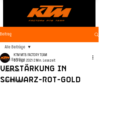
Beitrag
Alle Beiträge
KTM MTB FACTORY TEAM
Alle Beiträge
30. Dez. 2021
2 Min. Lesezeit
Verstärkung in
Über uns
Schwarz-Rot-Gold
Wettkämpfe