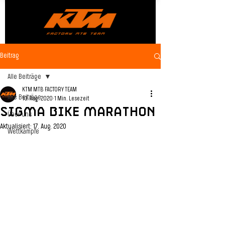
Beitrag
Alle Beiträge
KTM MTB FACTORY TEAM
Alle Beiträge
10. Aug. 2020
1 Min. Lesezeit
Sigma Bike Marathon
Über uns
Aktualisiert:
17. Aug. 2020
Wettkämpfe