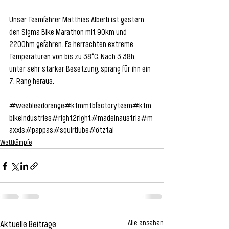
Unser Teamfahrer Matthias Alberti ist gestern 
den 
Sigma Bike Marathon 
mit 90km und 
2200hm gefahren. Es herrschten extreme 
Temperaturen von bis zu 38°C. Nach 3:38h, 
unter sehr starker Besetzung, sprang für ihn ein 
7. Rang heraus.
#weebleedorange
#ktmmtbfactoryteam
#ktm
bikeindustries
#right2right
#madeinaustria
#m
axxis
#pappas
#squirtlube
#ötztal
Wettkämpfe
Alle ansehen
Aktuelle Beiträge