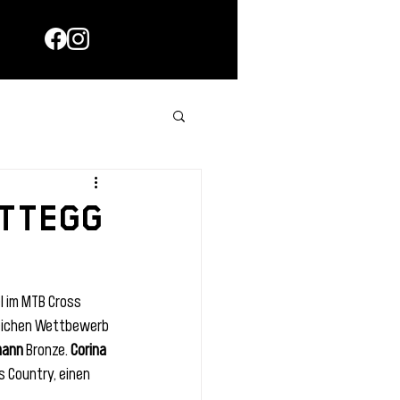
ttegg
l im MTB Cross 
gleichen Wettbewerb 
mann
 Bronze. 
Corina 
 Country, einen 