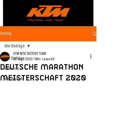
Beitrag
Alle Beiträge
KTM MTB FACTORY TEAM
Alle Beiträge
22. Sept. 2020
1 Min. Lesezeit
Deutsche Marathon
Über uns
Meisterschaft 2020
Wettkämpfe