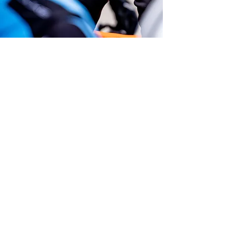
Ziele 2022:
Niveau nach oben schrauben
Weltrangliste nach vorne arbeiten
Medaille österreichische Meisterschaft XCO, XCC
Teilnahme an der Europameisterschaft
Teilnahme an der Weltmeisterschaft