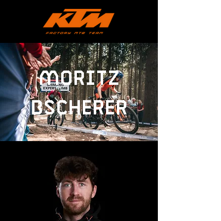
moritz
bscherer