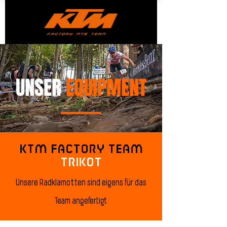
UNSER
EQUIPMENT
KTM FACTORY TEAM
TRIKOT
Unsere Radklamotten sind eigens für das
Team angefertigt