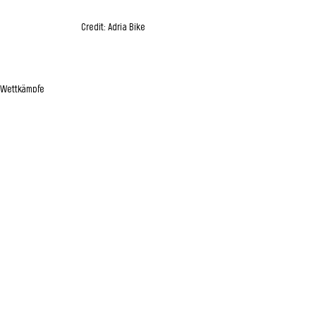
Credit: Adria Bike
Wettkämpfe
Alle ansehen
Aktuelle Beiträge