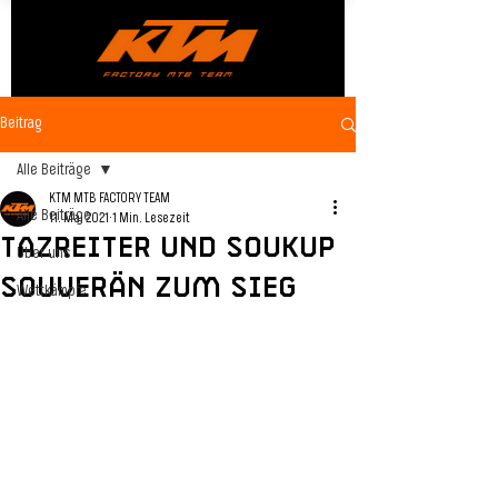
Beitrag
Alle Beiträge
KTM MTB FACTORY TEAM
Alle Beiträge
11. Mai 2021
1 Min. Lesezeit
Tazreiter und Soukup
Über uns
souverän zum Sieg
Wettkämpfe