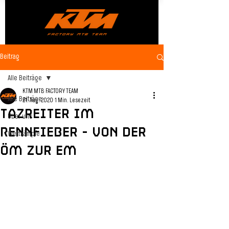
Beitrag
Alle Beiträge
KTM MTB FACTORY TEAM
Alle Beiträge
21. Aug. 2020
1 Min. Lesezeit
Tazreiter im
Über uns
Rennfieber - Von der
Wettkämpfe
ÖM zur EM