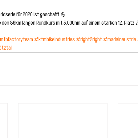
rldserie für 2020 ist geschafft 💪
e den 86km langen Rundkurs mit 3.000hm auf einem starken 12. Platz 
mtbfactoryteam
#ktmbikeindustries
#right2right
#madeinaustria
tztal