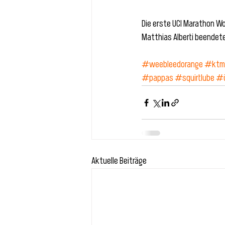
Die erste UCI Marathon Wo
Matthias Alberti beendet
#weebleedorange
#ktm
#pappas
#squirtlube
#ö
Aktuelle Beiträge