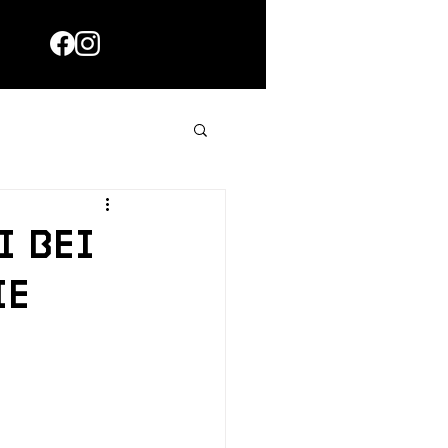
i bei
ie