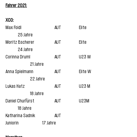
Fahrer 2021:
XCO:
Max Foidl 			AUT 		Elite 	
	25 Jahre
Moritz Bscherer 		AUT 		Elite 	
	24 Jahre
Corinna Druml 		AUT 		U23 W 
		21 Jahre
Anna Spielmann 		AUT 		Elite W 
		22 Jahre
Lukas Hatz 			AUT 		U23 M 
		18 Jahre
Daniel Churfürst 		AUT 		U23M 	
	18 Jahre
Katharina Sadnik 		AUT 		
Juniorin 		17 Jahre