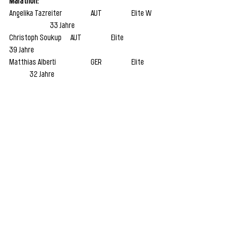
Marathon:
Angelika Tazreiter 		AUT 		Elite W 
		33 Jahre
Christoph Soukup 	AUT 		Elite 		
39 Jahre
Matthias Alberti 		GER 		Elite 	
	32 Jahre
Wettkämpfe
Alle ansehen
Aktuelle Beiträge