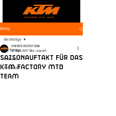
Beitrag
Alle Beiträge
KTM MTB FACTORY TEAM
Alle Beiträge
18. März 2021
1 Min. Lesezeit
Saisonauftakt für das
Über uns
KTM FACTORY MTB
Wettkämpfe
TEAM