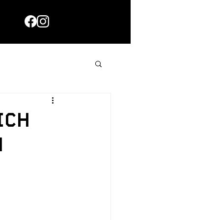
ich
n