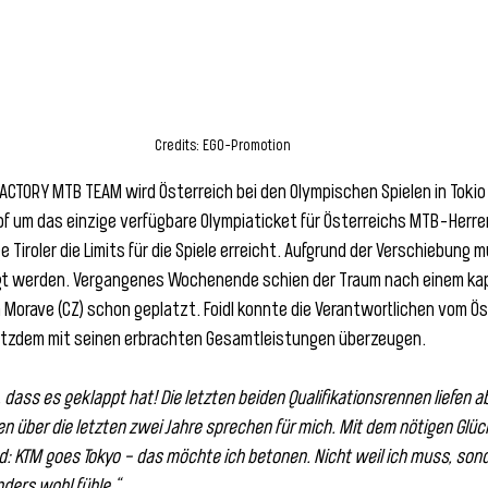
Credits: EGO-Promotion
ACTORY MTB TEAM wird Österreich bei den Olympischen Spielen in Tokio 
 um das einzige verfügbare Olympiaticket für Österreichs MTB-Herren
ge Tiroler die Limits für die Spiele erreicht. Aufgrund der Verschiebung
gt werden. Vergangenes Wochenende schien der Traum nach einem kap
Morave (CZ) schon geplatzt. Foidl konnte die Verantwortlichen vom Ös
otzdem mit seinen erbrachten Gesamtleistungen überzeugen.
, dass es geklappt hat! Die letzten beiden Qualifikationsrennen liefen a
n über die letzten zwei Jahre sprechen für mich. Mit dem nötigen Glück 
nd: KTM goes Tokyo – das möchte ich betonen. Nicht weil ich muss, sond
ders wohl fühle.“