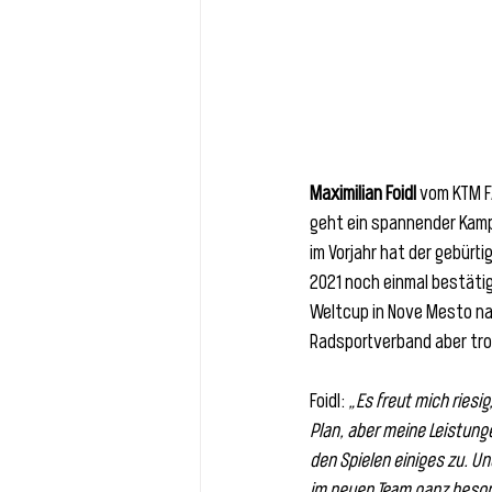
Maximilian Foidl
 vom KTM F
geht ein spannender Kampf
im Vorjahr hat der gebürti
2021 noch einmal bestäti
Weltcup in Nove Mesto na 
Radsportverband aber tr
Foidl: 
„Es freut mich riesig
Plan, aber meine Leistunge
den Spielen einiges zu. U
im neuen Team ganz beson