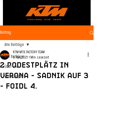
Beitrag
Alle Beiträge
KTM MTB FACTORY TEAM
Alle Beiträge
5. Apr. 2021
1 Min. Lesezeit
2 Podestplätz in
Über uns
Verona - Sadnik auf 3
Wettkämpfe
- Foidl 4.