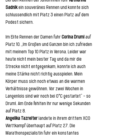
Bei den Rennen der Juniorinnen fuhr 
Katharina 
Sadnik
 ein souveränes Rennen und konnte sich 
schlussendlich mit Platz 3 einen Platz auf dem 
Podest sichern.
Im Elite Rennen der Damen fuhr
 Corina Druml
 auf 
Platz 10. „Im Großen und Ganzen bin ich zufrieden 
mit meinem Top 10 Platz in Verona. Leider war 
heute nicht mein bester Tag und da mir die 
Strecke nicht entgegenkam, konnte ich auch 
meine Stärke nicht richtig ausspielen. Mein 
Körper muss sich noch etwas an die warmen 
Verhältnisse gewöhnen. Vor zwei Wochen in 
Langenlois sind wir noch bei 0°C gestartet“ – so 
Druml. Am Ende fehlten Ihr nur wenige Sekunden 
auf Platz 8. 
Angelika Tazreiter
 landete in ihrem drittem XCO 
Wettkampf überhaupt auf Platz 27. Die 
Marathonspezialistin fuhr ein konstantes 